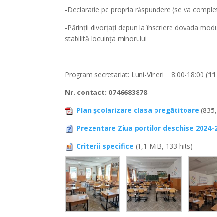
-Declaraţie pe propria răspundere (se va comple
-Părinţii divorţaţi depun la înscriere dovada modul
stabilită locuinţa minorului
Program secretariat: Luni-Vineri 8:00-18:00 (
11
Nr. contact: 0746683878
Plan şcolarizare clasa pregătitoare
(835,
Prezentare Ziua portilor deschise 2024-
Criterii specifice
(1,1 MiB, 133 hits)