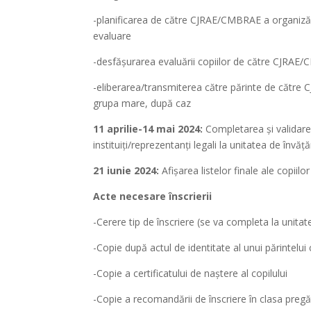
-planificarea de către CJRAE/CMBRAE a organizări
evaluare
-desfăşurarea evaluării copiilor de către CJRA
-eliberarea/transmiterea către părinte de către 
grupa mare, după caz
11 aprilie-14 mai 2024:
Completarea şi validarea 
instituiţi/reprezentanţi legali la unitatea de învă
21 iunie 2024:
Afişarea listelor finale ale copiilo
Acte necesare înscrierii
-Cerere tip de înscriere (se va completa la unita
-Copie după actul de identitate al unui părintel
-Copie a certificatului de naştere al copilului
-Copie a recomandării de înscriere în clasa pregă