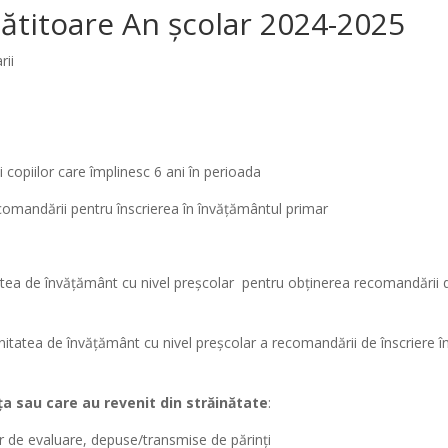
gătitoare An școlar 2024-2025
rii
 copiilor care împlinesc 6 ani în perioada
omandării pentru înscrierea în învăţământul primar
tatea de învăţământ cu nivel preşcolar pentru obţinerea recomandării 
nitatea de învăţământ cu nivel preşcolar a recomandării de înscriere î
ţa sau care au revenit din străinătate
:
r de evaluare, depuse/transmise de părinţi