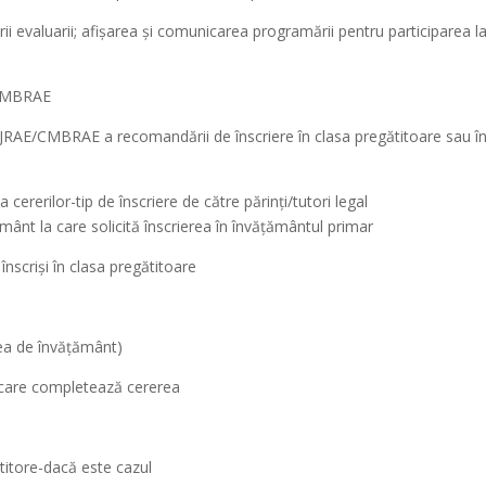
i evaluarii; afişarea şi comunicarea programării pentru participarea l
E/CMBRAE
CJRAE/CMBRAE a recomandării de înscriere în clasa pregătitoare sau î
cererilor-tip de înscriere de către părinţi/tutori legal
ţământ la care solicită înscrierea în învăţământul primar
r înscrişi în clasa pregătitoare
tea de învăţământ)
ui care completează cererea
titore-dacă este cazul