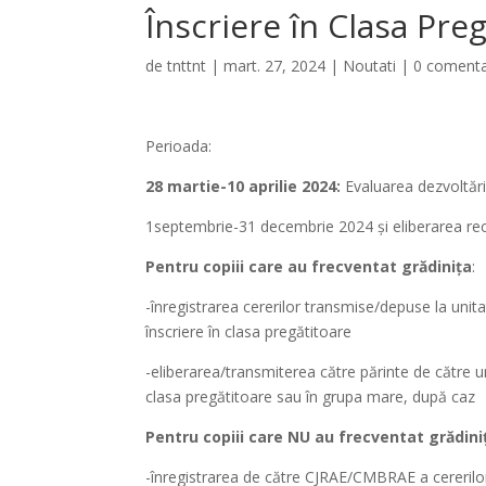
Înscriere în Clasa Pre
de
tnttnt
|
mart. 27, 2024
|
Noutati
|
0 comenta
Perioada:
28 martie-10 aprilie 2024:
Evaluarea dezvoltării
1septembrie-31 decembrie 2024 şi eliberarea rec
Pentru copiii care au frecventat grădiniţa
:
-înregistrarea cererilor transmise/depuse la uni
înscriere în clasa pregătitoare
-eliberarea/transmiterea către părinte de către u
clasa pregătitoare sau în grupa mare, după caz
Pentru copiii care NU au frecventat grădini
-înregistrarea de către CJRAE/CMBRAE a cererilo